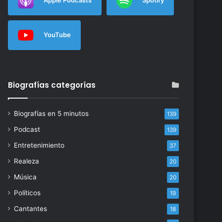
YouTube
Biografías categorías
Biografías en 5 minutos
139
Podcast
139
Entretenimiento
37
Realeza
20
Música
20
Políticos
19
Cantantes
18