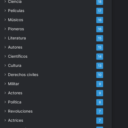
Ciencia
18
Películas
17
Músicos
16
Pioneros
16
Literatura
15
Autores
15
Científicos
14
Cultura
13
Derechos civiles
10
Militar
9
Actores
9
Política
8
Revoluciones
7
Actrices
7