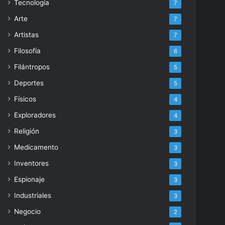
Tecnología
7
Arte
7
Artistas
7
Filosofía
6
Filántropos
5
Deportes
5
Físicos
4
Exploradores
4
Religión
3
Medicamento
3
Inventores
3
Espionaje
3
Industriales
3
Negocio
2