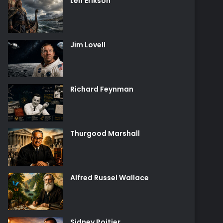
Leif Erikson
Jim Lovell
Richard Feynman
Thurgood Marshall
Alfred Russel Wallace
Sidney Poitier