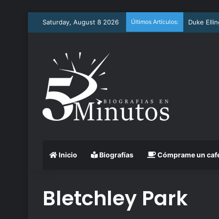
Saturday, August 8 2026
Últimos Artículos:
Arthur As
Inicio
Biografías
Cómprame un caf
Bletchley Park