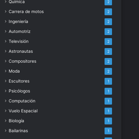
Química
2
Carrera de motos
2
Ingeniería
2
Automotriz
2
Televisión
2
Astronautas
2
Compositores
2
Moda
2
Escultores
1
Psicólogos
1
Computación
1
Vuelo Espacial
1
Biología
1
Bailarinas
1