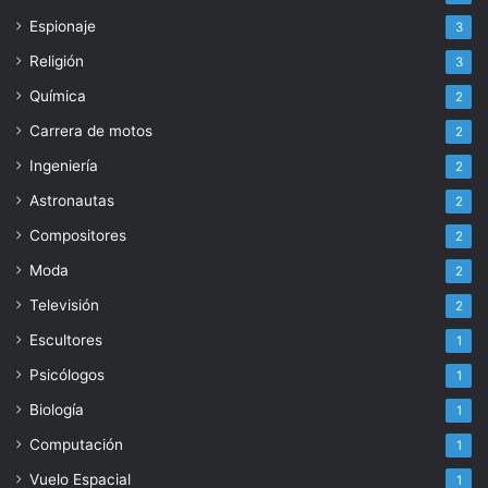
Espionaje
3
Religión
3
Química
2
Carrera de motos
2
Ingeniería
2
Astronautas
2
Compositores
2
Moda
2
Televisión
2
Escultores
1
Psicólogos
1
Biología
1
Computación
1
Vuelo Espacial
1