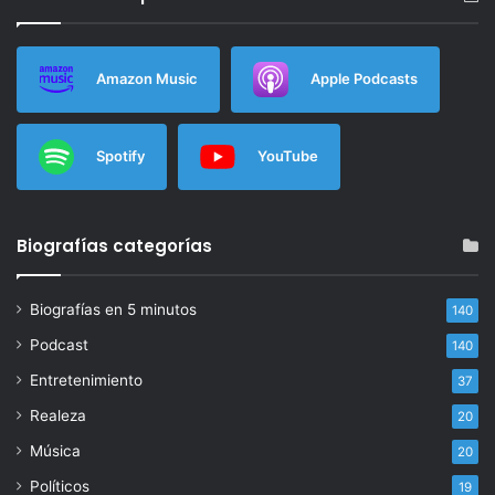
Amazon Music
Apple Podcasts
Spotify
YouTube
Biografías categorías
Biografías en 5 minutos
140
Podcast
140
Entretenimiento
37
Realeza
20
Música
20
Políticos
19