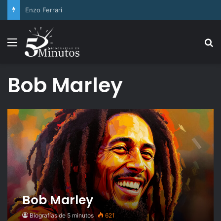
Duke Ellington
Menu
Se
Bob Marley
Bob Marley
Biografías de 5 minutos
621