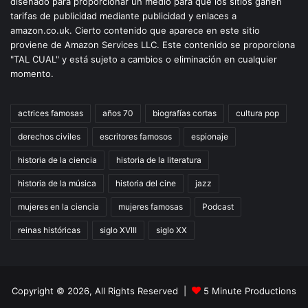
diseñado para proporcionar un medio para que los sitios ganen
tarifas de publicidad mediante publicidad y enlaces a
amazon.co.uk. Cierto contenido que aparece en este sitio
proviene de Amazon Services LLC. Este contenido se proporciona
"TAL CUAL" y está sujeto a cambios o eliminación en cualquier
momento.
actrices famosas
años 70
biografías cortas
cultura pop
derechos civiles
escritores famosos
espionaje
historia de la ciencia
historia de la literatura
historia de la música
historia del cine
jazz
mujeres en la ciencia
mujeres famosas
Podcast
reinas históricas
siglo XVIII
siglo XX
Copyright © 2026, All Rights Reserved |
5 Minute Productions