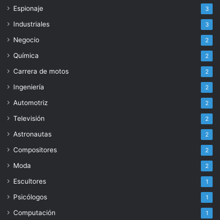
Espionaje
3
Industriales
3
Negocio
2
Química
2
Carrera de motos
2
Ingeniería
2
Automotriz
2
Televisión
2
Astronautas
2
Compositores
2
Moda
2
Escultores
1
Psicólogos
1
Computación
1