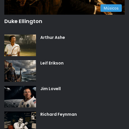
Músicos
Duke Ellington
Arthur Ashe
Leif Erikson
Jim Lovell
Richard Feynman