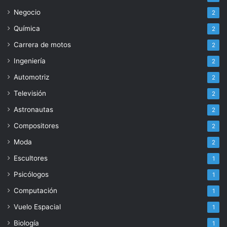
Negocio
2
Química
2
Carrera de motos
2
Ingeniería
2
Automotriz
2
Televisión
2
Astronautas
2
Compositores
2
Moda
2
Escultores
1
Psicólogos
1
Computación
1
Vuelo Espacial
1
Biología
1