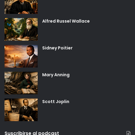
Alfred Russel Wallace
Sidney Poitier
Mary Anning
Scott Joplin
Suscribirse al podcast