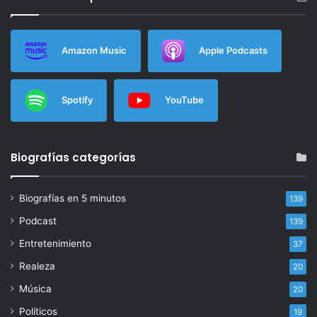
Amazon Music
Apple Podcasts
Spotify
YouTube
Biografías categorías
Biografías en 5 minutos
139
Podcast
139
Entretenimiento
37
Realeza
20
Música
20
Políticos
19