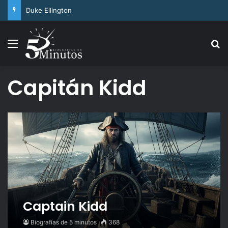
Arthur Ashe
Menu
Se
Capitán Kidd
Captain Kidd
Biografías de 5 minutos
368