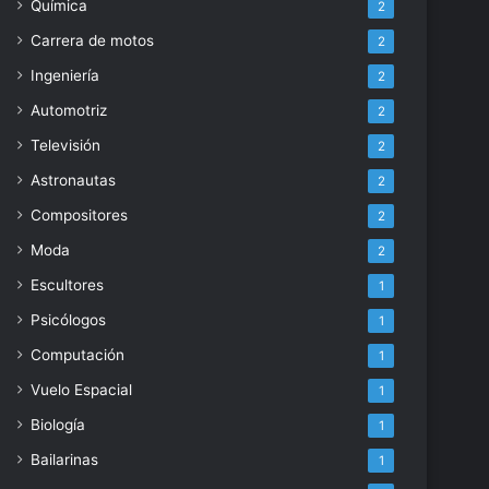
Química
2
Carrera de motos
2
Ingeniería
2
Automotriz
2
Televisión
2
Astronautas
2
Compositores
2
Moda
2
Escultores
1
Psicólogos
1
Computación
1
Vuelo Espacial
1
Biología
1
Bailarinas
1