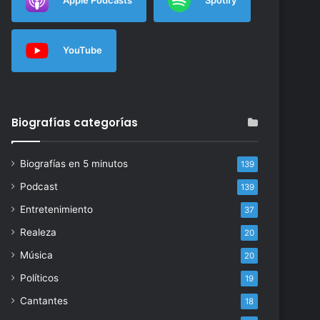
YouTube
Biografías categorías
Biografías en 5 minutos
139
Podcast
139
Entretenimiento
37
Realeza
20
Música
20
Políticos
19
Cantantes
18