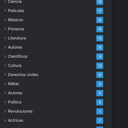
Ciencia
18
Películas
17
Músicos
16
Pioneros
16
Literatura
15
Autores
15
Científicos
14
Cultura
13
Derechos civiles
10
Militar
9
Actores
9
Política
8
Revoluciones
7
Actrices
7