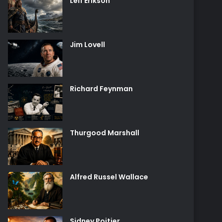
Leif Erikson
Jim Lovell
Richard Feynman
Thurgood Marshall
Alfred Russel Wallace
Sidney Poitier