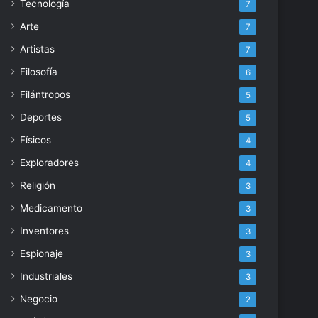
Tecnología
7
Arte
7
Artistas
7
Filosofía
6
Filántropos
5
Deportes
5
Físicos
4
Exploradores
4
Religión
3
Medicamento
3
Inventores
3
Espionaje
3
Industriales
3
Negocio
2