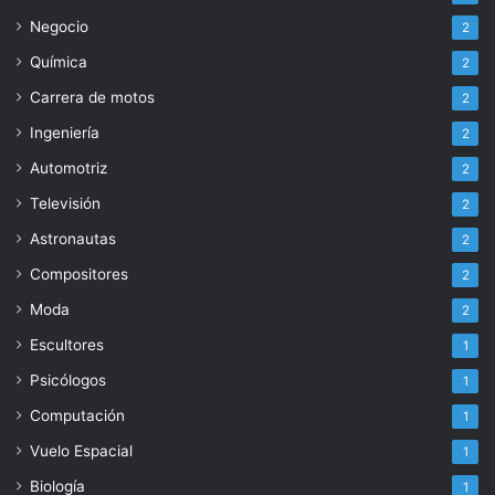
Negocio
2
Química
2
Carrera de motos
2
Ingeniería
2
Automotriz
2
Televisión
2
Astronautas
2
Compositores
2
Moda
2
Escultores
1
Psicólogos
1
Computación
1
Vuelo Espacial
1
Biología
1