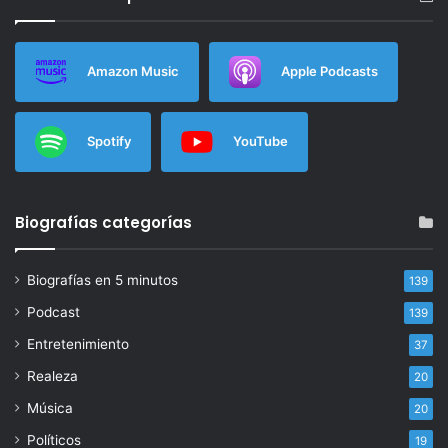
Amazon Music
Apple Podcasts
Spotify
YouTube
Biografías categorías
Biografías en 5 minutos
139
Podcast
139
Entretenimiento
37
Realeza
20
Música
20
Políticos
19