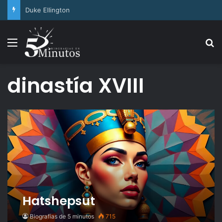
Arthur Ashe
Menu
Se
dinastía XVIII
Hatshepsut
Biografías de 5 minutos
715