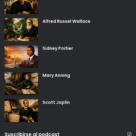
Alfred Russel Wallace
Sidney Poitier
Mary Anning
Scott Joplin
Suscribirse al podcast