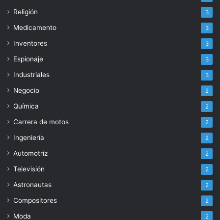
Religión
3
Medicamento
3
Inventores
3
Espionaje
3
Industriales
3
Negocio
2
Química
2
Carrera de motos
2
Ingeniería
2
Automotriz
2
Televisión
2
Astronautas
2
Compositores
2
Moda
2