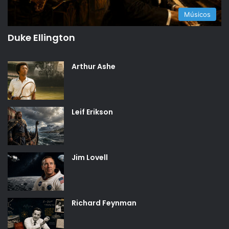
Músicos
Duke Ellington
Arthur Ashe
Leif Erikson
Jim Lovell
Richard Feynman