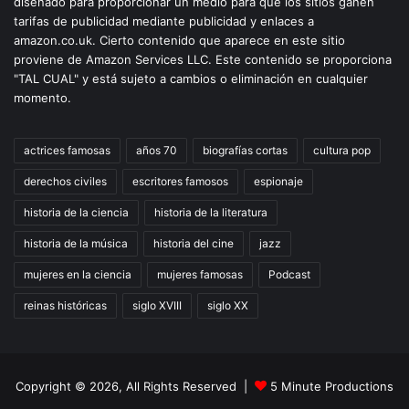
diseñado para proporcionar un medio para que los sitios ganen
tarifas de publicidad mediante publicidad y enlaces a
amazon.co.uk. Cierto contenido que aparece en este sitio
proviene de Amazon Services LLC. Este contenido se proporciona
"TAL CUAL" y está sujeto a cambios o eliminación en cualquier
momento.
actrices famosas
años 70
biografías cortas
cultura pop
derechos civiles
escritores famosos
espionaje
historia de la ciencia
historia de la literatura
historia de la música
historia del cine
jazz
mujeres en la ciencia
mujeres famosas
Podcast
reinas históricas
siglo XVIII
siglo XX
Copyright © 2026, All Rights Reserved |
5 Minute Productions