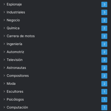
Espionaje
3
Industriales
3
Negocio
2
Química
2
Carrera de motos
2
Ingeniería
2
Automotriz
2
Televisión
2
Astronautas
2
Compositores
2
Moda
2
Escultores
1
Psicólogos
1
Computación
1