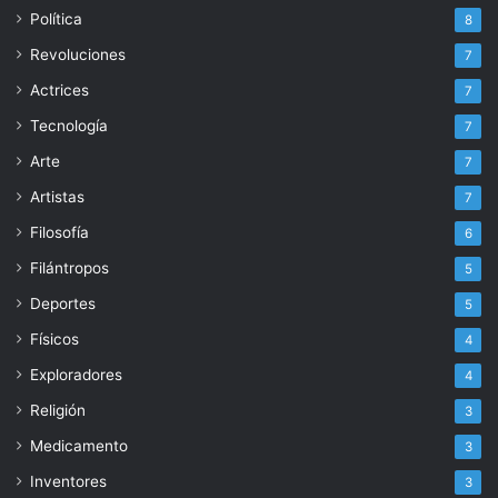
Política
8
Revoluciones
7
Actrices
7
Tecnología
7
Arte
7
Artistas
7
Filosofía
6
Filántropos
5
Deportes
5
Físicos
4
Exploradores
4
Religión
3
Medicamento
3
Inventores
3