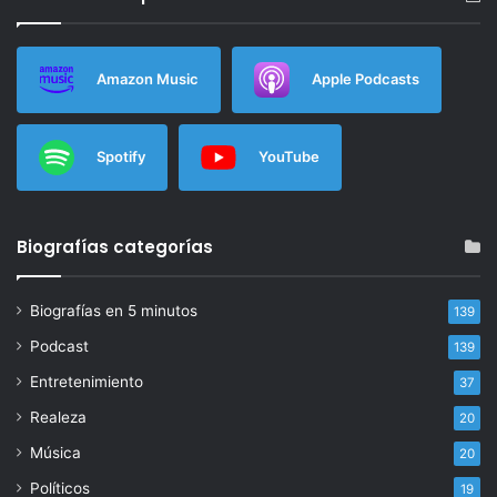
Amazon Music
Apple Podcasts
Spotify
YouTube
Biografías categorías
Biografías en 5 minutos
139
Podcast
139
Entretenimiento
37
Realeza
20
Música
20
Políticos
19