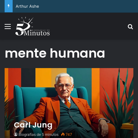
Arthur Ashe
Menu
Se
mente humana
Carl Jung
Biografías de 5 minutos
747