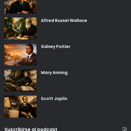
Alfred Russel Wallace
Sidney Poitier
Mary Anning
Scott Joplin
Suscribirse al podcast