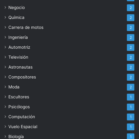
Negocio
2
Química
2
Carrera de motos
2
Ingeniería
2
Automotriz
2
Televisión
2
Astronautas
2
Compositores
2
Moda
2
Escultores
1
Psicólogos
1
Computación
1
Vuelo Espacial
1
Biología
1