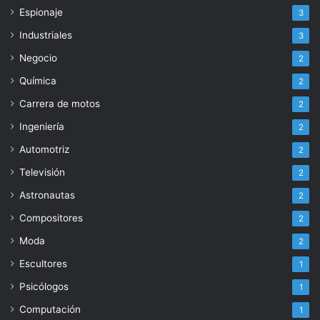
Espionaje
3
Industriales
3
Negocio
2
Química
2
Carrera de motos
2
Ingeniería
2
Automotriz
2
Televisión
2
Astronautas
2
Compositores
2
Moda
2
Escultores
1
Psicólogos
1
Computación
1