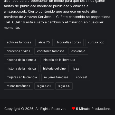
diseñado para proporcionar un medio para que los sitios ganen
tarifas de publicidad mediante publicidad y enlaces a
amazon.co.uk. Cierto contenido que aparece en este sitio
proviene de Amazon Services LLC. Este contenido se proporciona
"TAL CUAL" y está sujeto a cambios o eliminación en cualquier
momento.
actrices famosas
años 70
biografías cortas
cultura pop
derechos civiles
escritores famosos
espionaje
historia de la ciencia
historia de la literatura
historia de la música
historia del cine
jazz
mujeres en la ciencia
mujeres famosas
Podcast
reinas históricas
siglo XVIII
siglo XX
Copyright © 2026, All Rights Reserved |
5 Minute Productions