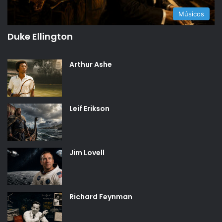
Músicos
Duke Ellington
Arthur Ashe
Leif Erikson
Jim Lovell
Richard Feynman