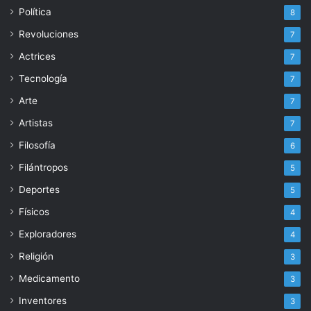
Política
8
Revoluciones
7
Actrices
7
Tecnología
7
Arte
7
Artistas
7
Filosofía
6
Filántropos
5
Deportes
5
Físicos
4
Exploradores
4
Religión
3
Medicamento
3
Inventores
3