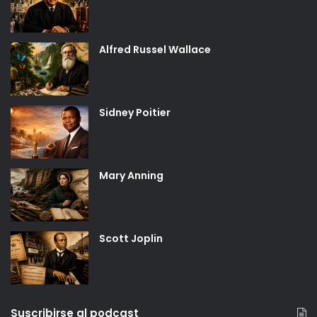
Alfred Russel Wallace
Sidney Poitier
Mary Anning
Scott Joplin
Suscribirse al podcast