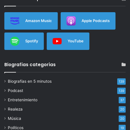
Amazon Music
Apple Podcasts
Spotify
YouTube
Biografías categorías
Biografías en 5 minutos
139
Podcast
139
Entretenimiento
37
Realeza
20
Música
20
Políticos
19