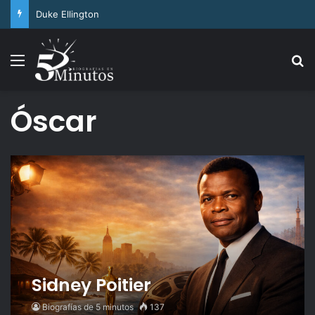
Arthur Ashe
Menu
Se
Óscar
Sidney Poitier
Biografías de 5 minutos
137