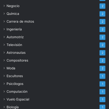
Negocio
2
Química
2
Carrera de motos
2
Ingeniería
2
Automotriz
2
Televisión
2
Astronautas
2
Compositores
2
Moda
2
Escultores
1
Psicólogos
1
Computación
1
Vuelo Espacial
1
Biología
1