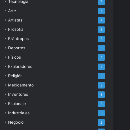
Tecnología
7
Arte
7
Artistas
7
Filosofía
6
Filántropos
5
Deportes
5
Físicos
4
Exploradores
4
Religión
3
Medicamento
3
Inventores
3
Espionaje
3
Industriales
3
Negocio
2