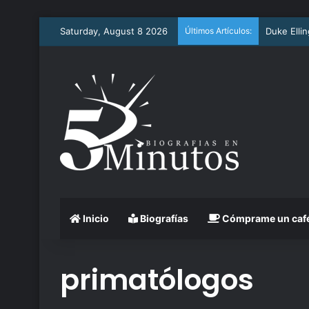
Saturday, August 8 2026
Últimos Artículos:
Arthur As
Inicio
Biografías
Cómprame un caf
primatólogos