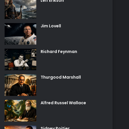
Leif Erikson
Jim Lovell
Richard Feynman
Thurgood Marshall
Alfred Russel Wallace
Sidney Poitier