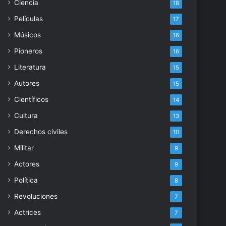
Ciencia
18
Películas
17
Músicos
16
Pioneros
16
Literatura
15
Autores
15
Científicos
14
Cultura
13
Derechos civiles
10
Militar
9
Actores
9
Política
8
Revoluciones
7
Actrices
7