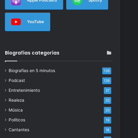
YouTube
Biografías categorías
Biografías en 5 minutos
139
Podcast
139
Entretenimiento
37
Realeza
20
Música
20
Políticos
19
Cantantes
18