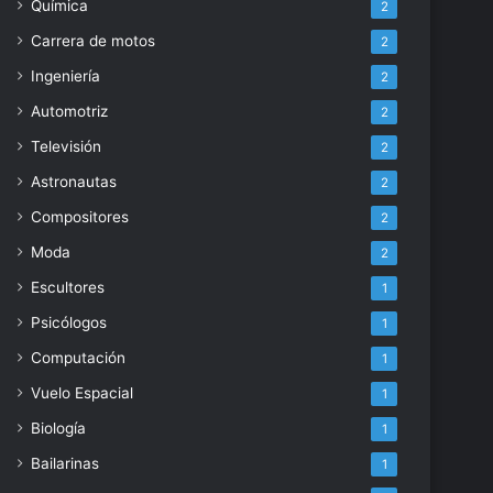
Química
2
Carrera de motos
2
Ingeniería
2
Automotriz
2
Televisión
2
Astronautas
2
Compositores
2
Moda
2
Escultores
1
Psicólogos
1
Computación
1
Vuelo Espacial
1
Biología
1
Bailarinas
1