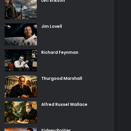
Leif Erikson
Jim Lovell
Richard Feynman
Thurgood Marshall
Alfred Russel Wallace
Sidney Poitier