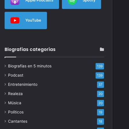
YouTube
Biografías categorías
Biografías en 5 minutos
139
Podcast
139
Entretenimiento
37
Realeza
20
Música
20
Políticos
19
Cantantes
18