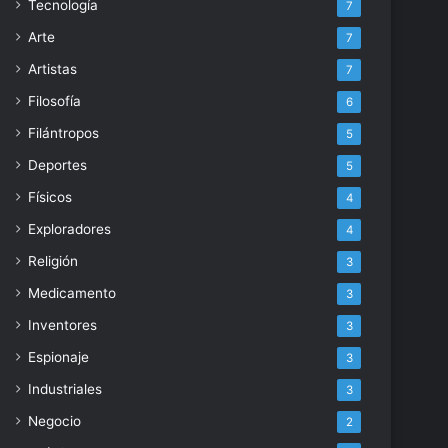
Tecnología
7
Arte
7
Artistas
7
Filosofía
6
Filántropos
5
Deportes
5
Físicos
4
Exploradores
4
Religión
3
Medicamento
3
Inventores
3
Espionaje
3
Industriales
3
Negocio
2