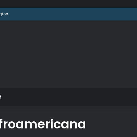
he
é
afroamericana