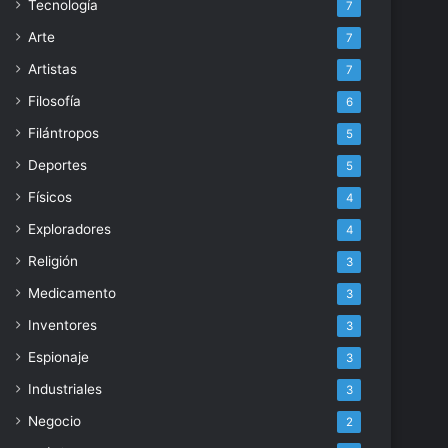
Tecnología
7
Arte
7
Artistas
7
Filosofía
6
Filántropos
5
Deportes
5
Físicos
4
Exploradores
4
Religión
3
Medicamento
3
Inventores
3
Espionaje
3
Industriales
3
Negocio
2