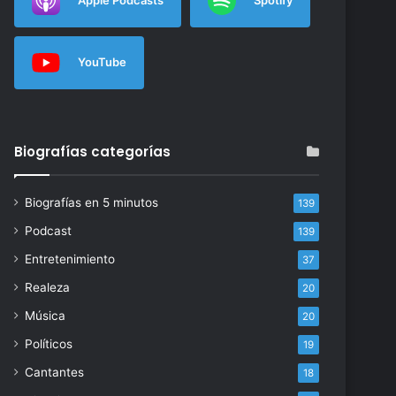
YouTube
Biografías categorías
Biografías en 5 minutos
139
Podcast
139
Entretenimiento
37
Realeza
20
Música
20
Políticos
19
Cantantes
18