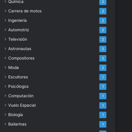
Química
2
Carrera de motos
2
Ingeniería
2
Automotriz
2
Televisión
2
Astronautas
2
Compositores
2
Moda
2
Escultores
1
Psicólogos
1
Computación
1
Vuelo Espacial
1
Biología
1
Bailarinas
1