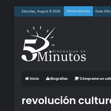
Saturday, August 8 2026
Últimos Artículos:
Arthur As
Inicio
Biografías
Cómprame un caf
revolución cultur