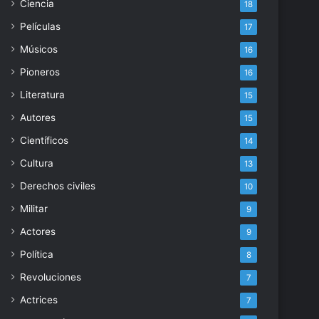
Ciencia
18
Películas
17
Músicos
16
Pioneros
16
Literatura
15
Autores
15
Científicos
14
Cultura
13
Derechos civiles
10
Militar
9
Actores
9
Política
8
Revoluciones
7
Actrices
7