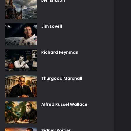
Leif Erikson
Jim Lovell
Richard Feynman
Thurgood Marshall
Alfred Russel Wallace
Sidney Poitier