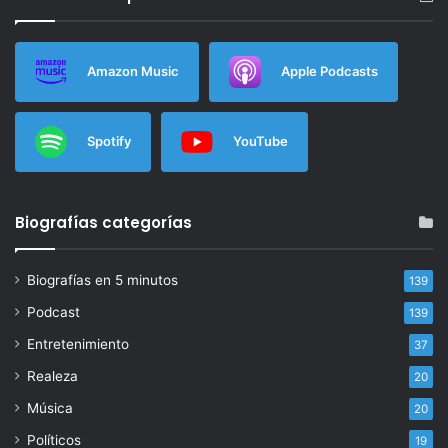
Amazon Music
Apple Podcasts
Spotify
YouTube
Biografías categorías
Biografías en 5 minutos
139
Podcast
139
Entretenimiento
37
Realeza
20
Música
20
Políticos
19