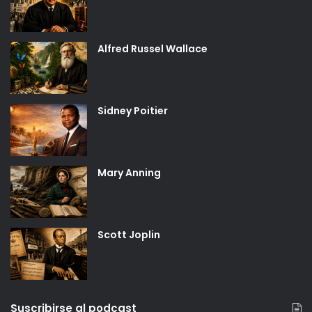
Alfred Russel Wallace
Sidney Poitier
Mary Anning
Scott Joplin
Suscribirse al podcast