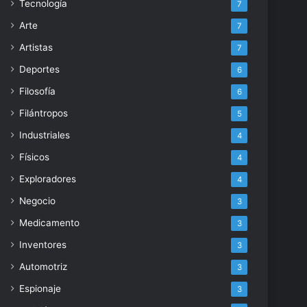
Tecnología
7
Arte
7
Artistas
7
Deportes
6
Filosofía
6
Filántropos
5
Industriales
4
Físicos
4
Exploradores
4
Negocio
3
Medicamento
3
Inventores
3
Automotriz
3
Espionaje
3