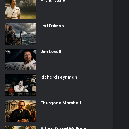
Arthur Ashe
Leif Erikson
Jim Lovell
Richard Feynman
Thurgood Marshall
Alfred Russel Wallace