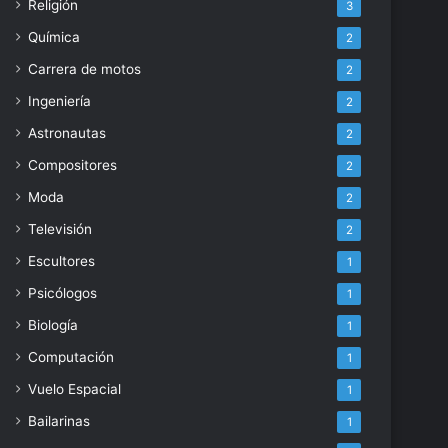
Religión
3
Química
2
Carrera de motos
2
Ingeniería
2
Astronautas
2
Compositores
2
Moda
2
Televisión
2
Escultores
1
Psicólogos
1
Biología
1
Computación
1
Vuelo Espacial
1
Bailarinas
1