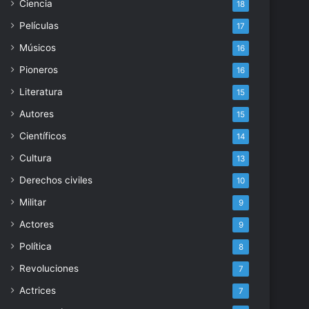
Ciencia
18
Películas
17
Músicos
16
Pioneros
16
Literatura
15
Autores
15
Científicos
14
Cultura
13
Derechos civiles
10
Militar
9
Actores
9
Política
8
Revoluciones
7
Actrices
7