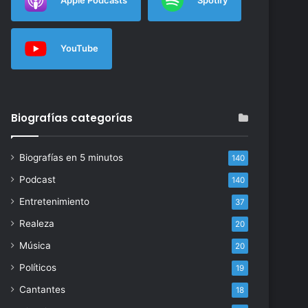
YouTube
Biografías categorías
Biografías en 5 minutos
140
Podcast
140
Entretenimiento
37
Realeza
20
Música
20
Políticos
19
Cantantes
18