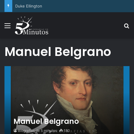
Arthur Ashe
Menu
Se
Manuel Belgrano
Manuel Belgrano
Biografías de 5 minutos
180