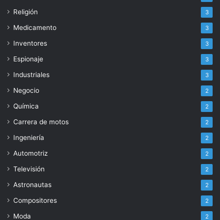
Religión
3
Medicamento
3
Inventores
3
Espionaje
3
Industriales
3
Negocio
2
Química
2
Carrera de motos
2
Ingeniería
2
Automotriz
2
Televisión
2
Astronautas
2
Compositores
2
Moda
2