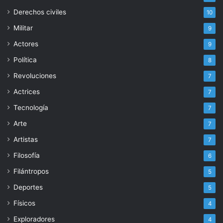
Derechos civiles
10
Militar
9
Actores
9
Política
8
Revoluciones
7
Actrices
7
Tecnología
7
Arte
7
Artistas
7
Filosofía
6
Filántropos
5
Deportes
5
Físicos
4
Exploradores
4