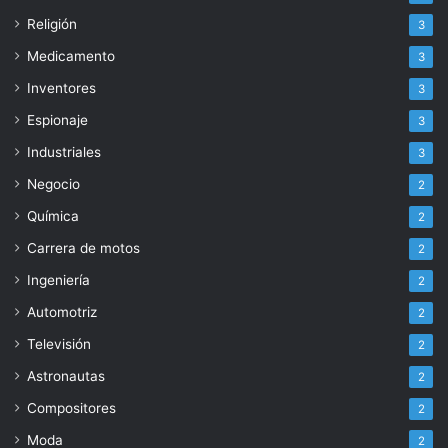
Religión
3
Medicamento
3
Inventores
3
Espionaje
3
Industriales
3
Negocio
2
Química
2
Carrera de motos
2
Ingeniería
2
Automotriz
2
Televisión
2
Astronautas
2
Compositores
2
Moda
2