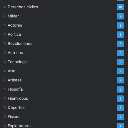
Derechos civiles
10
Militar
9
Actores
9
Política
8
Revoluciones
7
Actrices
7
Tecnología
7
Arte
7
Artistas
7
Filosofía
6
Filántropos
5
Deportes
5
Físicos
4
Exploradores
4