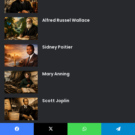
Alfred Russel Wallace
Sidney Poitier
Mary Anning
Scott Joplin
Suscribirse al podcast
Facebook
X
WhatsApp
Telegram