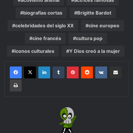
activismo animal
actrices famosas
biografías cortas
Brigitte Bardot
celebridades del siglo XX
cine europeo
cine francés
cultura pop
iconos culturales
Y Dios creó a la mujer
LinkedIn
Tumblr
Pinterest
Reddit
VKontakte
Share via Email
Print