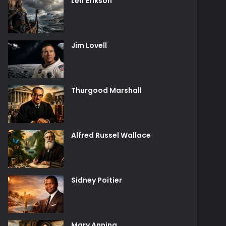
Leif Erikson
Jim Lovell
Thurgood Marshall
Alfred Russel Wallace
Sidney Poitier
Mary Anning