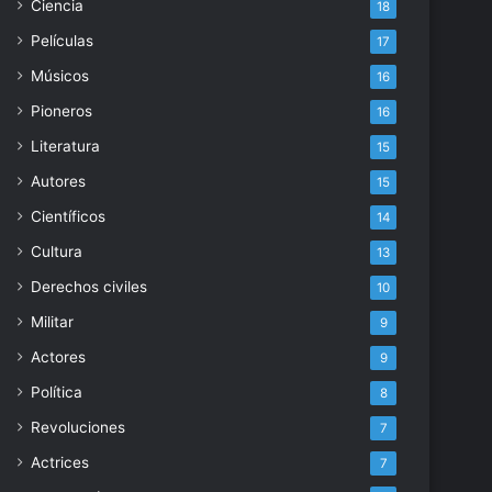
Ciencia
18
Películas
17
Músicos
16
Pioneros
16
Literatura
15
Autores
15
Científicos
14
Cultura
13
Derechos civiles
10
Militar
9
Actores
9
Política
8
Revoluciones
7
Actrices
7