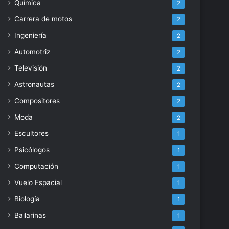
Química
2
Carrera de motos
2
Ingeniería
2
Automotriz
2
Televisión
2
Astronautas
2
Compositores
2
Moda
2
Escultores
1
Psicólogos
1
Computación
1
Vuelo Espacial
1
Biología
1
Bailarinas
1