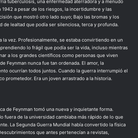
fría tuberculosis, una enfermedad aterradora y a menudo
1942 a pesar de los riesgos, la incertidumbre y las
isión que mostró otro lado suyo; Bajo las bromas y los
d de lealtad que podía ser silenciosa, terca y profunda.
 la vez. Profesionalmente, se estaba convirtiendo en un
prendiendo lo frágil que podía ser la vida, incluso mientras
inar a los grandes científicos como personas que viven
de Feynman nunca fue tan ordenada. El amor, la
nto ocurrían todos juntos. Cuando la guerra interrumpió el
o prometedor. Era un joven arrastrado a la historia.
ífica de Feynman tomó una nueva y inquietante forma.
o fuera de la universidad cambiaba más rápido de lo que
te. La Segunda Guerra Mundial había convertido la física
Descubrimientos que antes pertenecían a revistas,