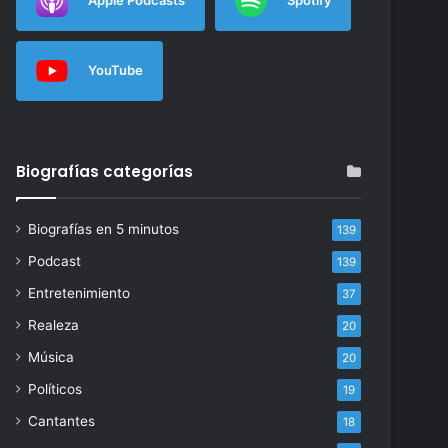
YouTube
Biografías categorías
Biografías en 5 minutos
139
Podcast
139
Entretenimiento
37
Realeza
20
Música
20
Políticos
19
Cantantes
18