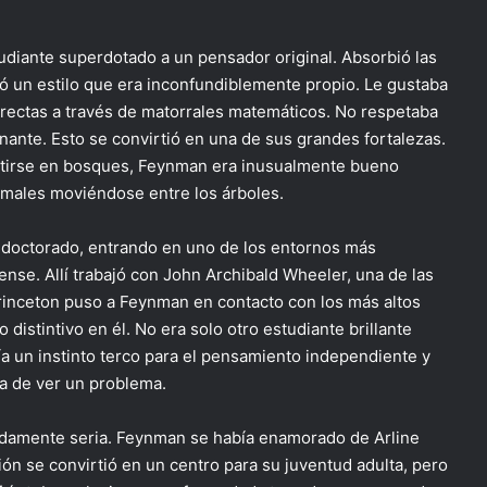
diante superdotado a un pensador original. Absorbió las
lló un estilo que era inconfundiblemente propio. Le gustaba
irectas a través de matorrales matemáticos. No respetaba
nte. Esto se convirtió en una de sus grandes fortalezas.
tirse en bosques, Feynman era inusualmente bueno
nimales moviéndose entre los árboles.
 doctorado, entrando en uno de los entornos más
ense. Allí trabajó con John Archibald Wheeler, una de las
 Princeton puso a Feynman en contacto con los más altos
 distintivo en él. No era solo otro estudiante brillante
a un instinto terco para el pensamiento independiente y
ma de ver un problema.
undamente seria. Feynman se había enamorado de Arline
ón se convirtió en un centro para su juventud adulta, pero