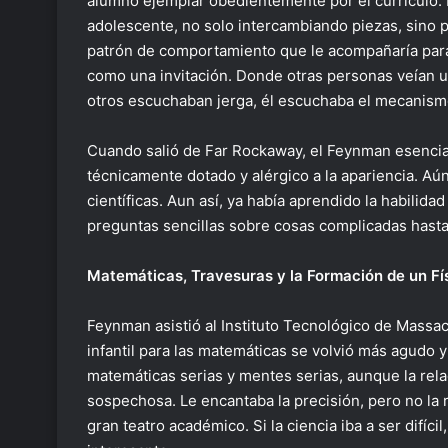
alumno ejemplar obedientemente por el currículo. 
adolescente, no solo intercambiando piezas, sino 
patrón de comportamiento que le acompañaría para
como una invitación. Donde otras personas veían
otros escuchaban jerga, él escuchaba el mecanism
Cuando salió de Far Rockaway, el Feynman esencial y
técnicamente dotado y alérgico a la apariencia. Aú
científicas. Aun así, ya había aprendido la habilida
preguntas sencillas sobre cosas complicadas hasta
Matemáticas, Travesuras y la Formación de un Fí
Feynman asistió al Instituto Tecnológico de Massac
infantil para las matemáticas se volvió más agudo y d
matemáticas serias y mentes serias, aunque la rel
sospechosa. Le encantaba la precisión, pero no la r
gran teatro académico. Si la ciencia iba a ser difíc