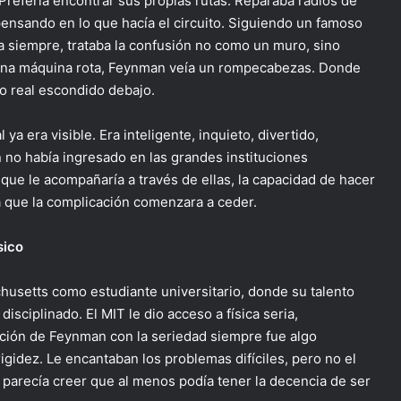
Prefería encontrar sus propias rutas. Reparaba radios de
pensando en lo que hacía el circuito. Siguiendo un famoso
 siempre, trataba la confusión no como un muro, sino
 una máquina rota, Feynman veía un rompecabezas. Donde
o real escondido debajo.
a era visible. Era inteligente, inquieto, divertido,
n no había ingresado en las grandes instituciones
d que le acompañaría a través de ellas, la capacidad de hacer
 que la complicación comenzara a ceder.
sico
husetts como estudiante universitario, donde su talento
isciplinado. El MIT le dio acceso a física seria,
ación de Feynman con la seriedad siempre fue algo
igidez. Le encantaban los problemas difíciles, pero no el
il, parecía creer que al menos podía tener la decencia de ser