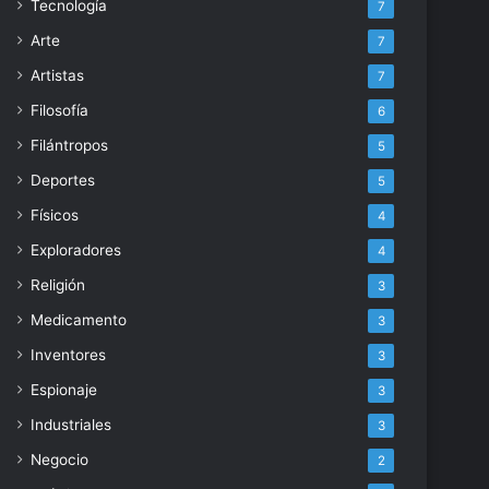
Tecnología
7
Arte
7
Artistas
7
Filosofía
6
Filántropos
5
Deportes
5
Físicos
4
Exploradores
4
Religión
3
Medicamento
3
Inventores
3
Espionaje
3
Industriales
3
Negocio
2