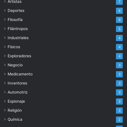
Artistas
7
Deportes
6
Filosofía
6
Filántropos
5
Industriales
4
Físicos
4
Exploradores
4
Negocio
3
Medicamento
3
Inventores
3
Automotriz
3
Espionaje
3
Religión
3
Química
2