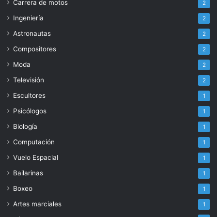
Carrera de motos
2
Ingeniería
2
Astronautas
2
Compositores
2
Moda
2
Televisión
2
Escultores
1
Psicólogos
1
Biología
1
Computación
1
Vuelo Espacial
1
Bailarinas
1
Boxeo
1
Artes marciales
1