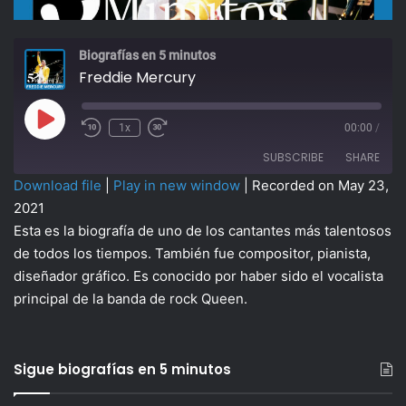
Biografías en 5 minutos
Freddie Mercury
Play
1x
00:00
/
Episode
SUBSCRIBE
SHARE
Download file
|
Play in new window
|
Recorded on May 23,
2021
SHARE
RSS FEED
Esta es la biografía de uno de los cantantes más talentosos
de todos los tiempos. También fue compositor, pianista,
LINK
diseñador gráfico. Es conocido por haber sido el vocalista
EMBED
principal de la banda de rock Queen.
Sigue biografías en 5 minutos