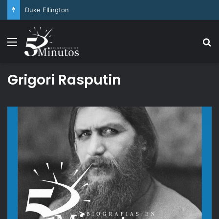
Arthur Ashe
Menu
Se
Grigori Rasputin