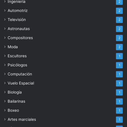
Ingeniería
2
Automotriz
2
Televisión
2
Astronautas
2
Compositores
2
Moda
2
Escultores
1
Psicólogos
1
Computación
1
Vuelo Espacial
1
Biología
1
Bailarinas
1
Boxeo
1
Artes marciales
1