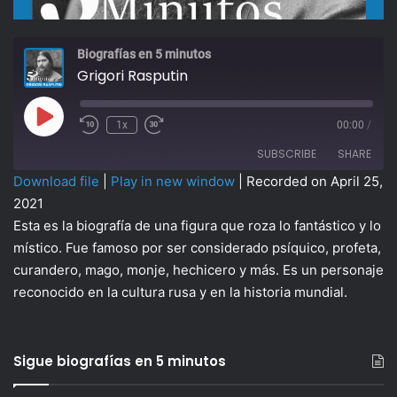
Biografías en 5 minutos
Grigori Rasputin
Play
1x
00:00
/
Episode
SUBSCRIBE
SHARE
Download file
|
Play in new window
|
Recorded on April 25,
2021
SHARE
RSS FEED
Esta es la biografía de una figura que roza lo fantástico y lo
místico. Fue famoso por ser considerado psíquico, profeta,
LINK
curandero, mago, monje, hechicero y más. Es un personaje
EMBED
reconocido en la cultura rusa y en la historia mundial.
Sigue biografías en 5 minutos