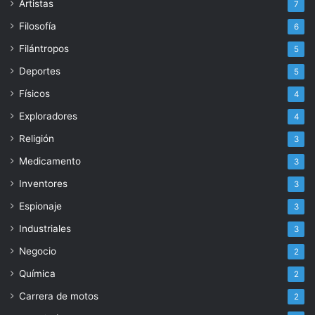
Artistas
7
Filosofía
6
Filántropos
5
Deportes
5
Físicos
4
Exploradores
4
Religión
3
Medicamento
3
Inventores
3
Espionaje
3
Industriales
3
Negocio
2
Química
2
Carrera de motos
2