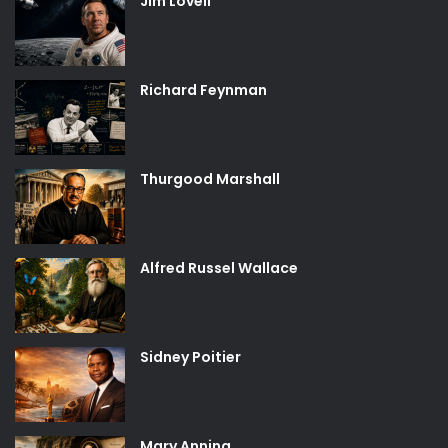
Jim Lovell
Richard Feynman
Thurgood Marshall
Alfred Russel Wallace
Sidney Poitier
Mary Anning