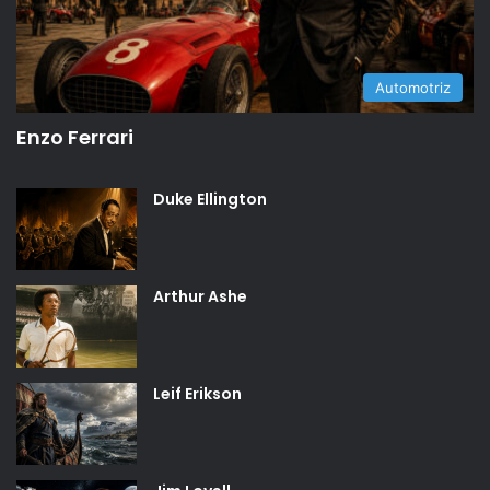
Automotriz
Enzo Ferrari
Duke Ellington
Arthur Ashe
Leif Erikson